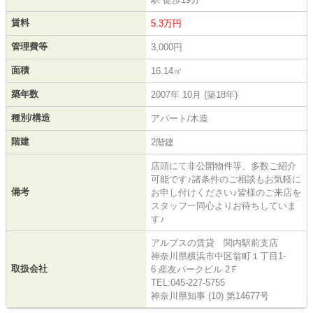
賃料
5.3万円
管理費等
3,000円
面積
16.14㎡
築年数
2007年 10月 (築18年)
種別/構造
アパート/木造
階建
2階建
店頭にて非公開物件等、多数ご紹介
可能です♪諸条件のご相談もお気軽に
備考
お申し付けください♪皆様のご来店を
スタッフ一同心よりお待ちしていま
す♪
アルプスの賃貸 関内駅前支店
神奈川県横浜市中区翁町１丁目1-
取扱会社
6 産友パークビル 2Ｆ
TEL:045-227-5755
神奈川県知事 (10) 第14677号