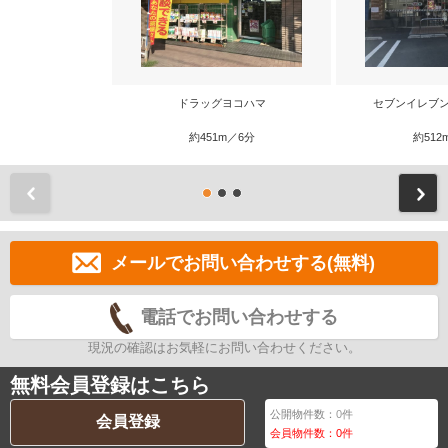
ドラッグヨコハマ
セブンイレブン
約451m／6分
約512
前
メールでお問い合わせする(無料)
電話でお問い合わせする
現況の確認はお気軽にお問い合わせください。
無料会員登録はこちら
公開物件数：
0
件
会員登録
会員物件数：
0
件