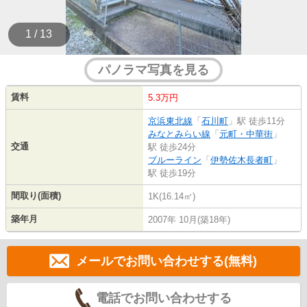
1 / 13
パノラマ写真を見る
賃料
5.3万円
京浜東北線
「
石川町
」駅 徒歩11分
みなとみらい線
「
元町・中華街
」
交通
駅 徒歩24分
ブルーライン
「
伊勢佐木長者町
」
駅 徒歩19分
間取り(面積)
1K(16.14㎡)
築年月
2007年 10月(築18年)
メールでお問い合わせする(無料)
電話でお問い合わせする