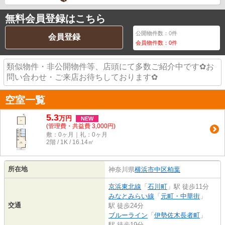
無料会員登録はこちら
公開物件数：
0
件
会員登録
会員物件数：
0
件
類似物件・非公開物件等、店頭にて多数ご紹介中です✿お
問い合わせ・ご来店お待ちしております✿
空室一覧
5.3
万
円
NEW
(管理費・共益費 3,000円)
敷：0ヶ月｜礼：0ヶ月
2階 / 1K / 16.14㎡
所在地
神奈川県
横浜市中区
柏葉
京浜東北線
「
石川町
」駅 徒歩11分
みなとみらい線
「
元町・中華街
」
交通
駅 徒歩24分
ブルーライン
「
伊勢佐木長者町
」
駅 徒歩19分