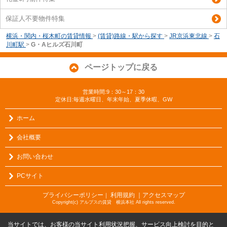
保証人不要物件特集
横浜・関内・桜木町の賃貸情報
>
(賃貸)路線・駅から探す
>
JR京浜東北線
>
石
川町駅
>
G・Aヒルズ石川町
ページトップに戻る
営業時間:9：30～17：30
定休日:毎週水曜日、年末年始、夏季休暇、GW
ホーム
会社概要
お問い合わせ
PCサイト
プライバシーポリシー
利用規約
｜アクセスマップ
｜
Copyright(c) アルプスの賃貸 横浜本社 All rights reserved.
当サイトでは、お客様の当サイト利用状況把握、サービス向上検討を目的と