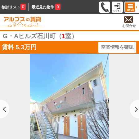
0
0
検討リスト
最近見た物件
お問合せ
G・Aヒルズ石川町（
1
室）
賃料
5.3万円
空室情報を確認