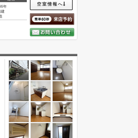
空室情報へ
46年
階建
造