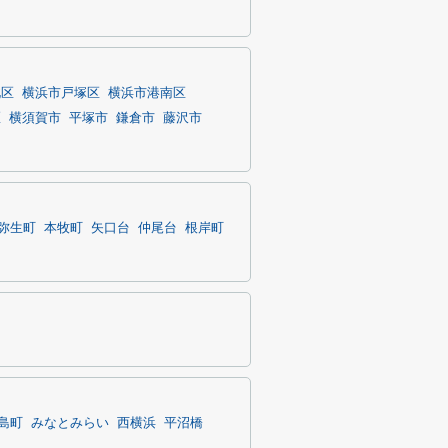
北区
横浜市戸塚区
横浜市港南区
区
横須賀市
平塚市
鎌倉市
藤沢市
弥生町
本牧町
矢口台
仲尾台
根岸町
島町
みなとみらい
西横浜
平沼橋