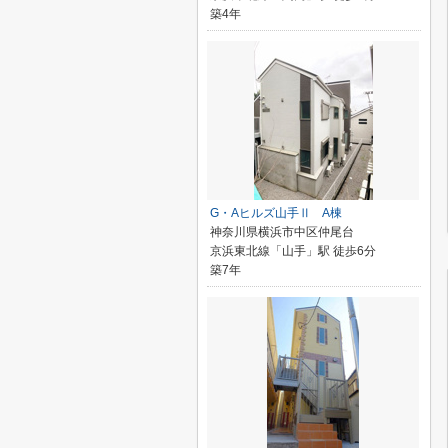
築4年
G・Aヒルズ山手Ⅱ A棟
神奈川県横浜市中区仲尾台
京浜東北線「山手」駅 徒歩6分
築7年