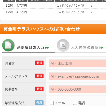
1-2階
4.7万円
-
/
/
/
/
1ヶ月
0ヶ月
0ヶ月
-
-
1-2階
4.7万円
-
/
/
/
/
1ヶ月
0ヶ月
0ヶ月
-
-
黄金町テラスハウス
へのお問い合わせ
お名前
必須
メールアドレス
必須
携帯番号
必須
メール
電話
希望連絡方法
任意