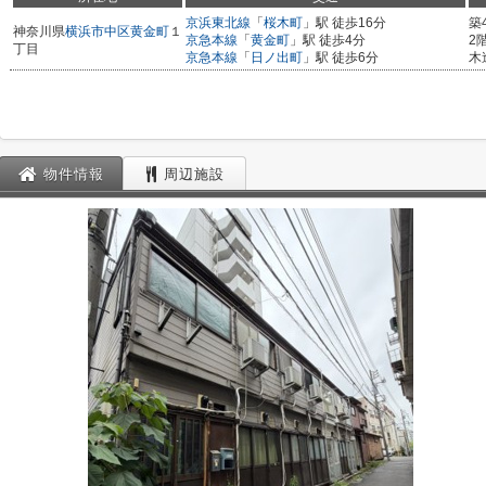
京浜東北線
「
桜木町
」駅 徒歩16分
築
神奈川県
横浜市中区
黄金町
１
京急本線
「
黄金町
」駅 徒歩4分
2
丁目
京急本線
「
日ノ出町
」駅 徒歩6分
木
物件情報
周辺施設