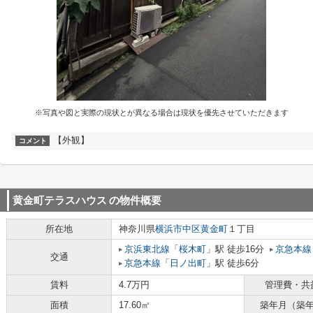
※写真や図と実際の現状とが異なる場合は現状を優先させていただきます
【外観】
コメント
黄金町テラスハウス
の物件概要
所在地
神奈川県
横浜市中区
黄金町
１丁目
京浜東北線
「
桜木町
」駅 徒歩16分
京急本線
交通
京急本線
「
日ノ出町
」駅 徒歩6分
賃料
4.7万円
管理費・共
面積
17.60㎡
築年月（築