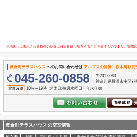
※地図上に表示される物件の位置は付近住所に所在することを表すものであり、実際
黄金町テラスハウス
へのお問い合わせは
アルプスの賃貸 桜木町駅前
045-260-0858
〒231-0063
神奈川県横浜市中区花咲
10時～19時 定休日:毎週水曜日・年末年始
黄金町テラスハウス
の空室情報
所在階
賃料
管理費・共益費
敷金/礼金/保証金/償却/敷引