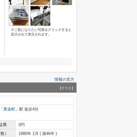
※ご覧になりたい写真をクリックすると
拡大されて表示されます。
情報の見方
【テラス】
「
黄金町
」駅 徒歩4分
益費
0円
年数）
1980年 1月 ( 築46年 )