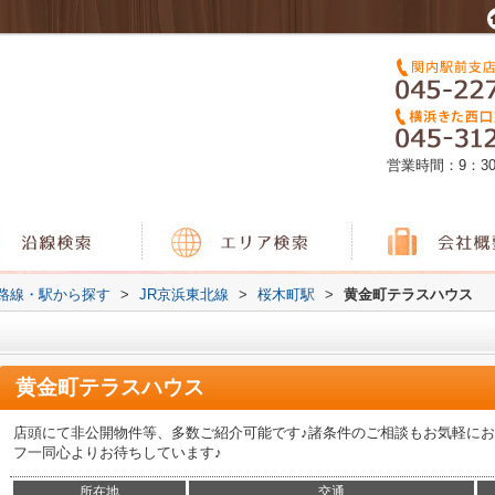
営業時間：9：3
)路線・駅から探す
>
JR京浜東北線
>
桜木町駅
>
黄金町テラスハウス
黄金町テラスハウス
店頭にて非公開物件等、多数ご紹介可能です♪諸条件のご相談もお気軽にお
フ一同心よりお待ちしています♪
所在地
交通