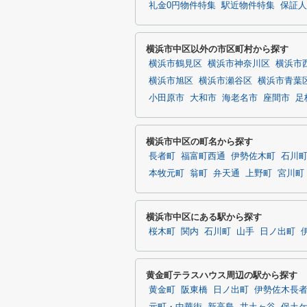
礼金0円物件特集
駅近物件特集
保証人
横浜市中区以外の市区町村から探す
横浜市鶴見区
横浜市神奈川区
横浜市
横浜市旭区
横浜市瀬谷区
横浜市青葉
小田原市
大和市
海老名市
座間市
足
横浜市中区の町名から探す
長者町
福富町西通
伊勢佐木町
石川
本牧元町
翁町
弁天通
上野町
宮川町
横浜市中区にある駅から探す
桜木町
関内
石川町
山手
日ノ出町
黄金町テラスハウス周辺の駅から探す
黄金町
阪東橋
日ノ出町
伊勢佐木長