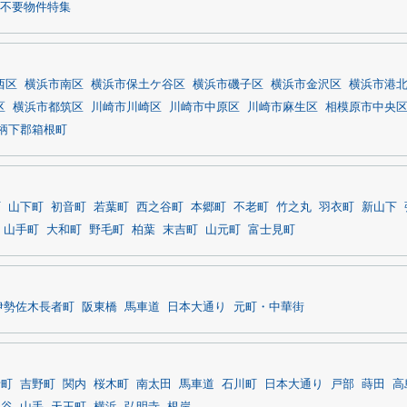
不要物件特集
西区
横浜市南区
横浜市保土ケ谷区
横浜市磯子区
横浜市金沢区
横浜市港
区
横浜市都筑区
川崎市川崎区
川崎市中原区
川崎市麻生区
相模原市中央
柄下郡箱根町
町
山下町
初音町
若葉町
西之谷町
本郷町
不老町
竹之丸
羽衣町
新山下
山手町
大和町
野毛町
柏葉
末吉町
山元町
富士見町
伊勢佐木長者町
阪東橋
馬車道
日本大通り
元町・中華街
者町
吉野町
関内
桜木町
南太田
馬車道
石川町
日本大通り
戸部
蒔田
高