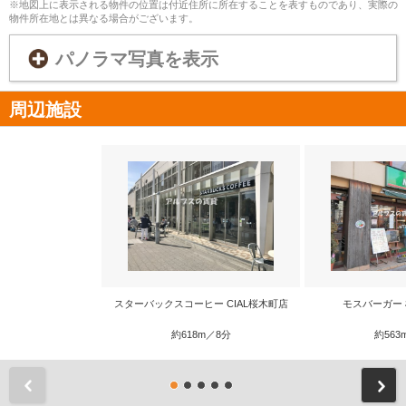
※地図上に表示される物件の位置は付近住所に所在することを表すものであり、実際の
物件所在地とは異なる場合がございます。
パノラマ写真を表示
周辺施設
スターバックスコーヒー CIAL桜木町店
モスバーガー
約618m／8分
約563
前