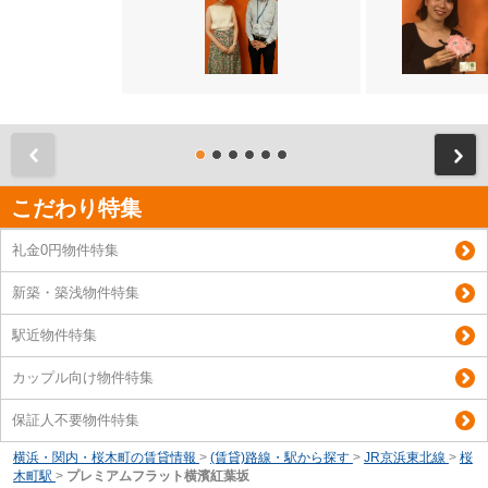
前
こだわり特集
礼金0円物件特集
新築・築浅物件特集
駅近物件特集
カップル向け物件特集
保証人不要物件特集
横浜・関内・桜木町の賃貸情報
>
(賃貸)路線・駅から探す
>
JR京浜東北線
>
桜
木町駅
>
プレミアムフラット横濱紅葉坂