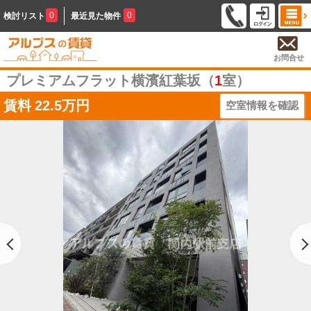
0
0
検討リスト
最近見た物件
お問合せ
プレミアムフラット横濱紅葉坂（
1
室）
賃料
22.5万円
空室情報を確認