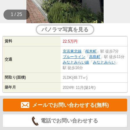
1 / 25
パノラマ写真を見る
賃料
22.5万円
京浜東北線
「
桜木町
」駅 徒歩7分
ブルーライン
「
高島町
」駅 徒歩11分
交通
みなとみらい線
「
みなとみらい
」
駅 徒歩16分
間取り(面積)
2LDK(48.77㎡)
築年月
2024年 11月(築1年)
メールでお問い合わせする(無料)
電話でお問い合わせする