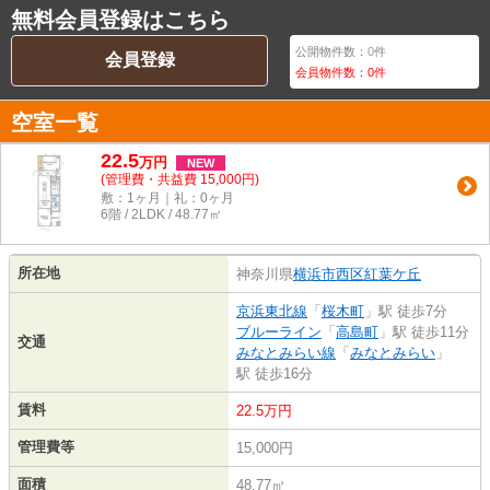
無料会員登録はこちら
公開物件数：
0
件
会員登録
会員物件数：
0
件
空室一覧
22.5
万
円
NEW
(管理費・共益費 15,000円)
敷：1ヶ月｜礼：0ヶ月
6階 / 2LDK / 48.77㎡
所在地
神奈川県
横浜市西区
紅葉ケ丘
京浜東北線
「
桜木町
」駅 徒歩7分
ブルーライン
「
高島町
」駅 徒歩11分
交通
みなとみらい線
「
みなとみらい
」
駅 徒歩16分
賃料
22.5万円
管理費等
15,000円
面積
48.77㎡