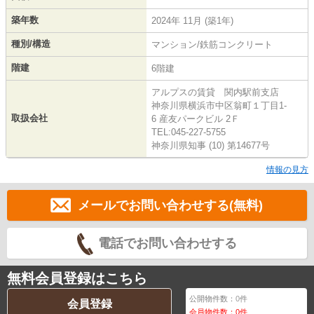
築年数
2024年 11月 (築1年)
種別/構造
マンション/鉄筋コンクリート
階建
6階建
アルプスの賃貸 関内駅前支店
神奈川県横浜市中区翁町１丁目1-
取扱会社
6 産友パークビル 2Ｆ
TEL:045-227-5755
神奈川県知事 (10) 第14677号
情報の見方
メールでお問い合わせする(無料)
電話でお問い合わせする
無料会員登録はこちら
公開物件数：
0
件
会員登録
会員物件数：
0
件